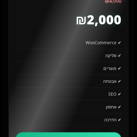
₪4,990
₪2,000
✔ WooCommerce
✔ סליקה
✔ מוצרים
✔ אבטחה
✔ SEO
✔ אחסון
✔ הדרכה