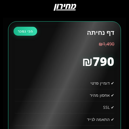
מחירון
דף נחיתה
הכי נמכר
₪1,490
₪790
✔ דומיין פרטי
✔ אחסון מהיר
✔ SSL
✔ התאמה לנייד